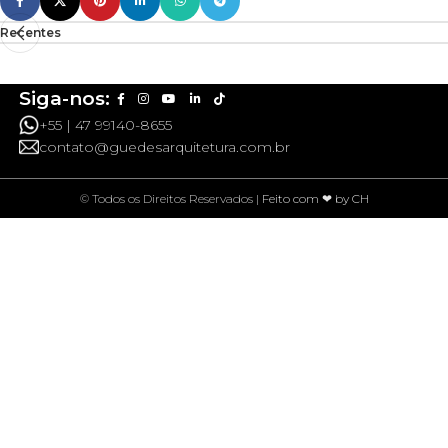
Recentes
Siga-nos:
+55 | 47 99140-8655
contato@guedesarquitetura.com.br
© Todos os Direitos Reservados |
Feito com ❤ by CH