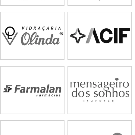
Trabalho realizado com
profissionalismo, dedicação e
excelência, dentro do prazo
estipulado e considerando todos
os conceitos do padrão de
qualidade imposto pela marca.
Parabéns, só temos a agradecer.