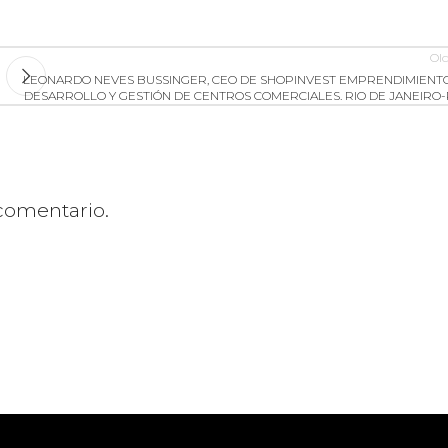
Ol
LEONARDO NEVES BUSSINGER, CEO DE SHOPINVEST EMPRENDIMIENTO
DESARROLLO Y GESTIÓN DE CENTROS COMERCIALES. RIO DE JANEIRO-
comentario.